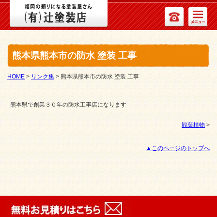
熊本県熊本市の防水 塗装 工事
HOME
>
リンク集
>
熊本県熊本市の防水 塗装 工事
熊本県で創業３０年の防水工事店になります
観葉植物
>
▲このページのトップへ