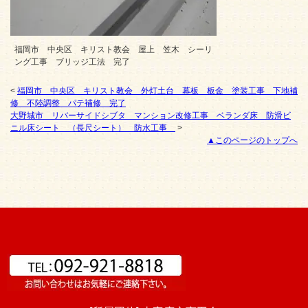
福岡市 中央区 キリスト教会 屋上 笠木 シーリ
ング工事 ブリッジ工法 完了
<
福岡市 中央区 キリスト教会 外灯土台 幕板 板金 塗装工事 下地補
修 不陸調整 パテ補修 完了
大野城市 リバーサイドシブタ マンション改修工事 ベランダ床 防滑ビ
ニル床シート （長尺シート） 防水工事
>
▲このページのトップへ