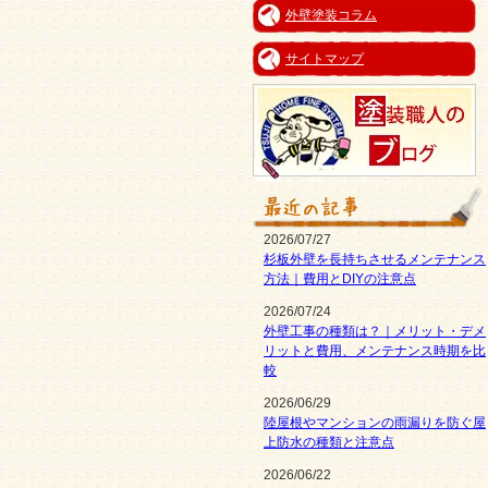
外壁塗装コラム
サイトマップ
2026/07/27
杉板外壁を長持ちさせるメンテナンス
方法｜費用とDIYの注意点
2026/07/24
外壁工事の種類は？｜メリット・デメ
リットと費用、メンテナンス時期を比
較
2026/06/29
陸屋根やマンションの雨漏りを防ぐ屋
上防水の種類と注意点
2026/06/22