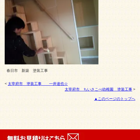
春日市 新築 塗装工事
<
太宰府市 塗装工事 一井達也☆
太宰府市 ちいさこべ幼稚園 塗装工事
>
▲このページのトップへ