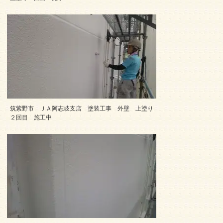
筑紫野市 ＪＡ阿志岐支店 塗装工事 外壁 上塗り
２回目 施工中