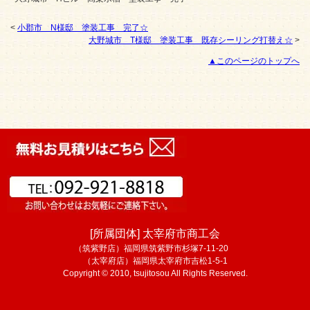
<
小郡市 N様邸 塗装工事 完了☆
大野城市 T様邸 塗装工事 既存シーリング打替え☆
>
▲このページのトップへ
[所属団体] 太宰府市商工会
（筑紫野店）福岡県筑紫野市杉塚7-11-20
（太宰府店）福岡県太宰府市吉松1-5-1
Copyright © 2010, tsujitosou All Rights Reserved.