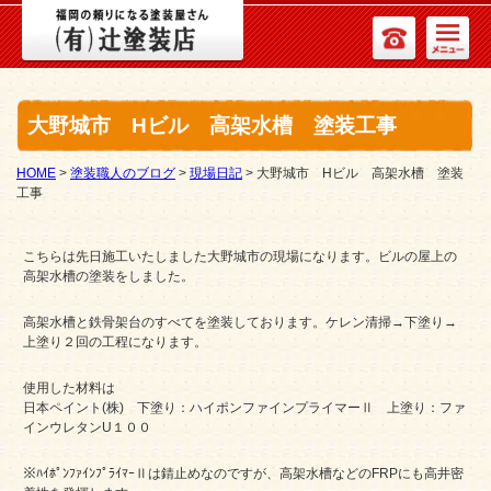
大野城市 Hビル 高架水槽 塗装工事
HOME
>
塗装職人のブログ
>
現場日記
>
大野城市 Hビル 高架水槽 塗装
工事
こちらは先日施工いたしました大野城市の現場になります。ビルの屋上の
高架水槽の塗装をしました。
高架水槽と鉄骨架台のすべてを塗装しております。ケレン清掃→下塗り→
上塗り２回の工程になります。
使用した材料は
日本ペイント(株) 下塗り：ハイポンファインプライマーⅡ 上塗り：ファ
インウレタンU１００
※ﾊｲﾎﾟﾝﾌｧｲﾝﾌﾟﾗｲﾏｰⅡは錆止めなのですが、高架水槽などのFRPにも高井密