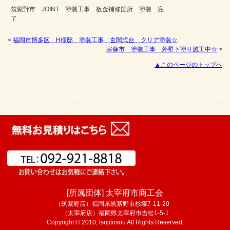
筑紫野市 JOINT 塗装工事 板金補修箇所 塗装 完
了
<
福岡市博多区 H様邸 塗装工事 玄関式台 クリア塗装☆
宗像市 塗装工事 外壁下塗り施工中☆
>
▲このページのトップへ
[所属団体] 太宰府市商工会
（筑紫野店）福岡県筑紫野市杉塚7-11-20
（太宰府店）福岡県太宰府市吉松1-5-1
Copyright © 2010, tsujitosou All Rights Reserved.