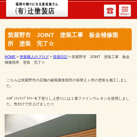
筑紫野市 JOINT 塗装工事 板金補修箇
所 塗装 完了☆
HOME
>
塗装職人のブログ
>
現場日記
>
筑紫野市 JOINT 塗装工事 板金
補修箇所 塗装 完了☆
こちらは筑紫野市の店舗の破風腐食箇所の張替えヶ所の塗装を施工しまし
た。
ﾊｲﾎﾟﾝﾌｧｲﾝﾌﾟﾗｲﾏｰを下塗りし上塗りには１液ファインウレタンを使用しまし
た。色分けで仕上げました☆