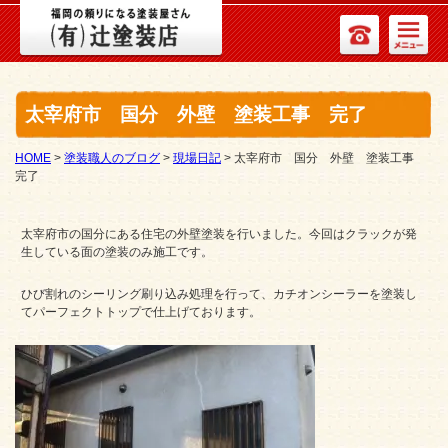
太宰府市 国分 外壁 塗装工事 完了
HOME
>
塗装職人のブログ
>
現場日記
>
太宰府市 国分 外壁 塗装工事
完了
太宰府市の国分にある住宅の外壁塗装を行いました。今回はクラックが発
生している面の塗装のみ施工です。
ひび割れのシーリング刷り込み処理を行って、カチオンシーラーを塗装し
てパーフェクトトップで仕上げております。