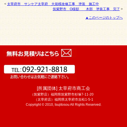
<
太宰府市 サンケア太宰府 大規模改修工事 塗装 施工中
筑紫野市 O様邸 木部 塗装工事 完了
>
▲このページのトップへ
[所属団体] 太宰府市商工会
（筑紫野店）福岡県筑紫野市杉塚7-11-20
（太宰府店）福岡県太宰府市吉松1-5-1
Copyright © 2010, tsujitosou All Rights Reserved.