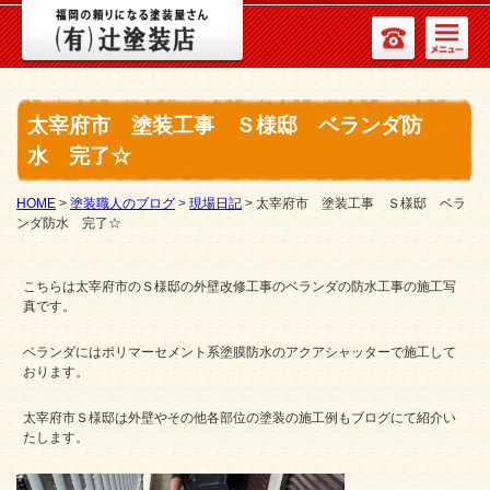
太宰府市 塗装工事 Ｓ様邸 ベランダ防
水 完了☆
HOME
>
塗装職人のブログ
>
現場日記
>
太宰府市 塗装工事 Ｓ様邸 ベラ
ンダ防水 完了☆
こちらは太宰府市のＳ様邸の外壁改修工事のベランダの防水工事の施工写
真です。
ベランダにはポリマーセメント系塗膜防水のアクアシャッターで施工して
おります。
太宰府市Ｓ様邸は外壁やその他各部位の塗装の施工例もブログにて紹介い
たします。