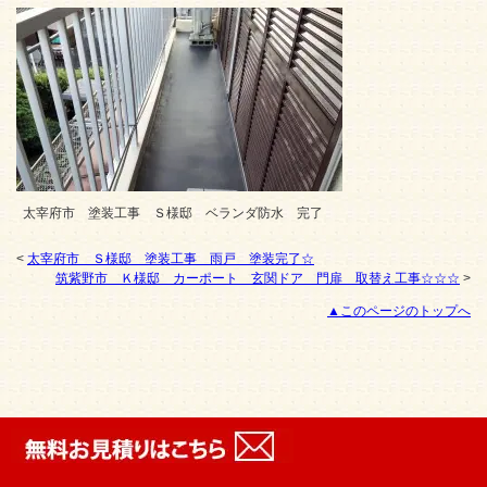
太宰府市 塗装工事 Ｓ様邸 ベランダ防水 完了
<
太宰府市 Ｓ様邸 塗装工事 雨戸 塗装完了☆
筑紫野市 Ｋ様邸 カーポート 玄関ドア 門扉 取替え工事☆☆☆
>
▲このページのトップへ