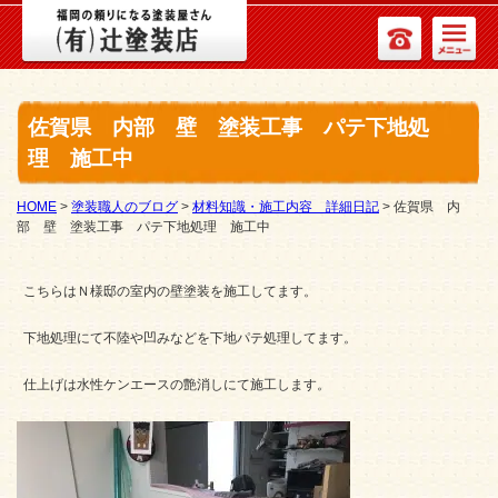
佐賀県 内部 壁 塗装工事 パテ下地処
理 施工中
HOME
>
塗装職人のブログ
>
材料知識・施工内容 詳細日記
>
佐賀県 内
部 壁 塗装工事 パテ下地処理 施工中
こちらはＮ様邸の室内の壁塗装を施工してます。
下地処理にて不陸や凹みなどを下地パテ処理してます。
仕上げは水性ケンエースの艶消しにて施工します。