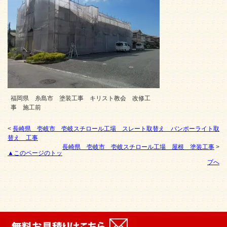
福岡県 糸島市 塗装工事 キリスト教会 改修工
事 施工前
<
長崎県 壱岐市 壱岐スチロール工場 スレート取替え バンポーライト取
替え 工事
長崎県 壱岐市 壱岐スチロール工場 屋根 塗装工事
>
▲このページのトッ
プへ