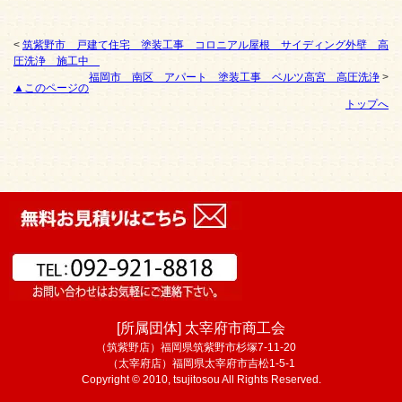
<
筑紫野市 戸建て住宅 塗装工事 コロニアル屋根 サイディング外壁 高
圧洗浄 施工中
福岡市 南区 アパート 塗装工事 ベルツ高宮 高圧洗浄
>
▲このページの
トップへ
[所属団体] 太宰府市商工会
（筑紫野店）福岡県筑紫野市杉塚7-11-20
（太宰府店）福岡県太宰府市吉松1-5-1
Copyright © 2010, tsujitosou All Rights Reserved.