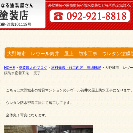
外壁塗装や屋根塗装や防水塗装など福岡県全域対応
大野城市 レヴール筒井 屋上 防水工事 ウレタン塗膜
HOME
>
塗装職人のブログ
>
材料知識・施工内容 詳細日記
>
大野城市 レヴ
膜防水密着工法 完了
こちらは大野城市の賃貸マンションのレヴール筒井の屋上防水工事になります
ウレタン防水密着工法にて施工してます。
全体完了写真になります。