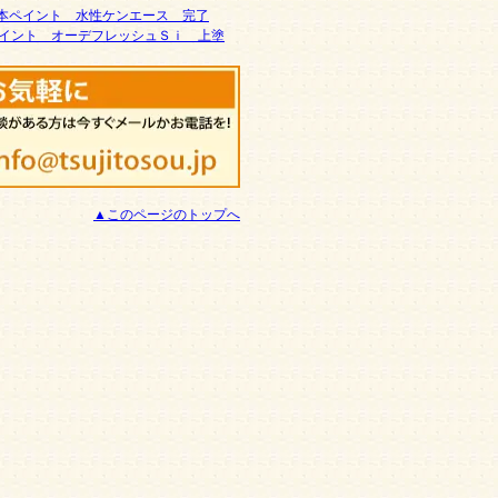
本ペイント 水性ケンエース 完了
イント オーデフレッシュＳｉ 上塗
▲このページのトップへ