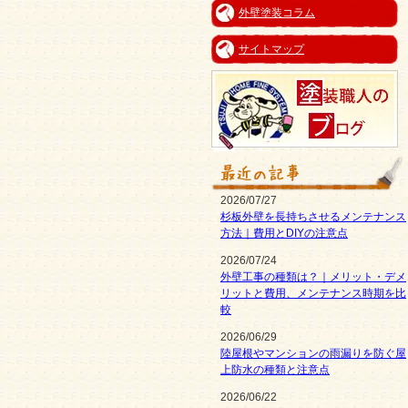
外壁塗装コラム
サイトマップ
2026/07/27
杉板外壁を長持ちさせるメンテナンス
方法｜費用とDIYの注意点
2026/07/24
外壁工事の種類は？｜メリット・デメ
リットと費用、メンテナンス時期を比
較
2026/06/29
陸屋根やマンションの雨漏りを防ぐ屋
上防水の種類と注意点
2026/06/22