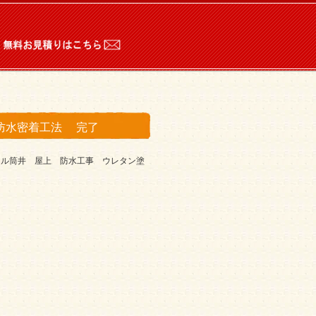
。
防水密着工法 完了
ール筒井 屋上 防水工事 ウレタン塗
。