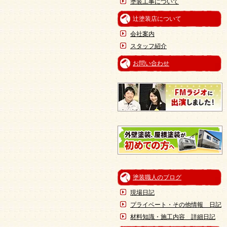
塗装工事について
辻塗装店について
会社案内
スタッフ紹介
お問い合わせ
塗装職人のブログ
現場日記
プライベート・その他情報 日記
材料知識・施工内容 詳細日記