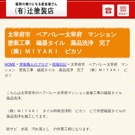
太宰府市 ベアバレー太宰府 マンション
塗装工事 磁器タイル 薬品洗浄 完了
（株）ＭＩＹＡＫＩ ピカソ
HOME
>
塗装職人のブログ
>
現場日記
>
太宰府市 ベアバレー太宰府 マン
ション 塗装工事 磁器タイル 薬品洗浄 完了 （株）ＭＩＹＡＫＩ ピ
カソ
こちらは太宰府市のベアバレー太宰府マンション改修工事の磁器タイル
薬品洗浄。
（株）ＭＩＹＡＫＩ タイル特殊洗浄剤 ピカソ にて外壁磁器タイルの
薬品洗浄を施工してます。
鉄サビ 水垢 汚れ落とし の作業工程になります。