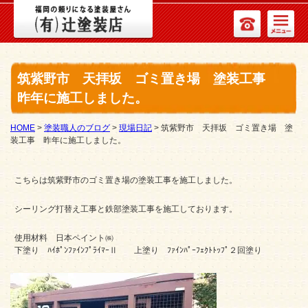
筑紫野市 天拝坂 ゴミ置き場 塗装工事
昨年に施工しました。
HOME
>
塗装職人のブログ
>
現場日記
>
筑紫野市 天拝坂 ゴミ置き場 塗
装工事 昨年に施工しました。
こちらは筑紫野市のゴミ置き場の塗装工事を施工しました。
シーリング打替え工事と鉄部塗装工事を施工しております。
使用材料 日本ペイント㈱
下塗り ﾊｲﾎﾟﾝﾌｧｲﾝﾌﾟﾗｲﾏｰⅡ 上塗り ﾌｧｲﾝﾊﾟｰﾌｪｸﾄﾄｯﾌﾟ２回塗り