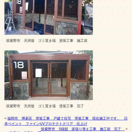
筑紫野市 天拝坂 ゴミ置き場 塗装工事 施工前
筑紫野市 天拝坂 ゴミ置き場 塗装工事 完了
<
福岡市 博多区 塗装工事 戸建て住宅 塗装工事 現在施工中です。 日
本ペイント ファインUVプロテクトクリア 仕上げ
筑紫野市 S様邸 床張り替え工事 施工前 完了
>