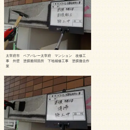
太宰府市 ベアバレー太宰府 マンション 改修工
事 外壁 塗膜脆弱箇所 下地補修工事 塗膜撤去作
業