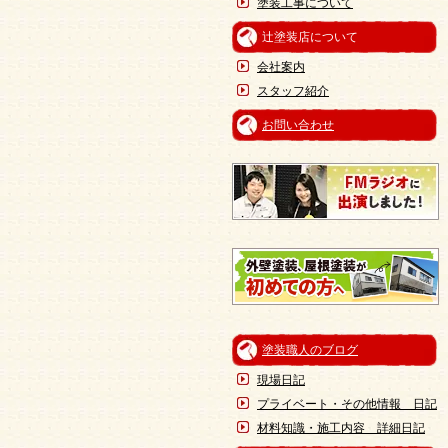
塗装工事について
辻塗装店について
会社案内
スタッフ紹介
お問い合わせ
塗装職人のブログ
現場日記
プライベート・その他情報 日記
材料知識・施工内容 詳細日記