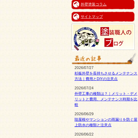
外壁塗装コラム
サイトマップ
2026/07/27
杉板外壁を長持ちさせるメンテナンス
方法｜費用とDIYの注意点
2026/07/24
外壁工事の種類は？｜メリット・デメ
リットと費用、メンテナンス時期を比
較
2026/06/29
陸屋根やマンションの雨漏りを防ぐ屋
上防水の種類と注意点
2026/06/22