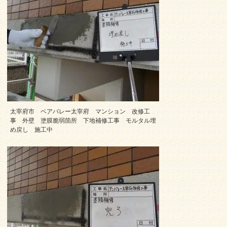
太宰府市 ベアバレー太宰府 マンション 改修工
事 外壁 塗膜脆弱箇所 下地補修工事 モルタル埋
め戻し 施工中