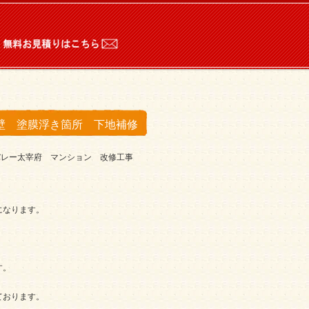
。
壁 塗膜浮き箇所 下地補修
バレー太宰府 マンション 改修工事
になります。
す。
ております。