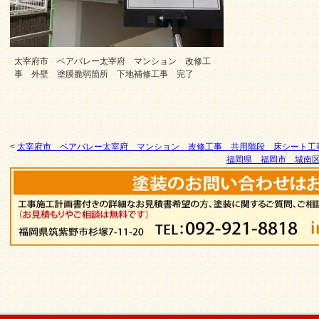
太宰府市 ベアバレー太宰府 マンション 改修工
事 外壁 塗膜脆弱箇所 下地補修工事 完了
<
太宰府市 ベアバレー太宰府 マンション 改修工事 共用階段 床シート工
福岡県 福岡市 城南