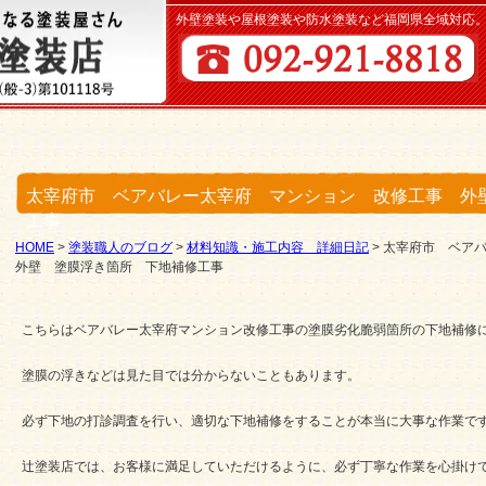
外壁塗装や屋根塗装や防水塗装など福岡県全域対応
太宰府市 ベアバレー太宰府 マンション 改修工事 外
工事
HOME
>
塗装職人のブログ
>
材料知識・施工内容 詳細日記
>
太宰府市 ベア
外壁 塗膜浮き箇所 下地補修工事
こちらはベアバレー太宰府マンション改修工事の塗膜劣化脆弱箇所の下地補修
塗膜の浮きなどは見た目では分からないこともあります。
必ず下地の打診調査を行い、適切な下地補修をすることが本当に大事な作業で
辻塗装店では、お客様に満足していただけるように、必ず丁寧な作業を心掛け