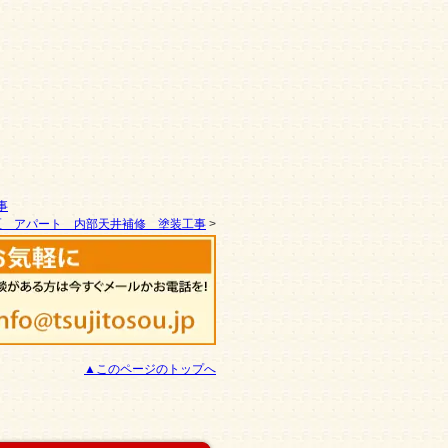
事
区 アパート 内部天井補修 塗装工事
>
▲このページのトップへ