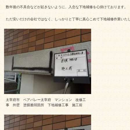
数年後の不具合などが起きないように、入念な下地補修を心掛けております。
ただ安いだけの会社ではなく、しっかりと丁寧に真心こめて下地補修作業いた
太宰府市 ベアバレー太宰府 マンション 改修工
事 外壁 塗膜脆弱箇所 下地補修工事 施工前