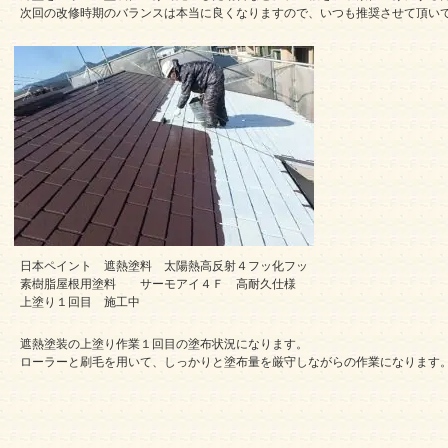
次回の改修時期のバランスは本当に良くなりますので、いつも推奨させて頂い
日本ペイント 遮熱塗料 太陽熱高反射４フッ化フッ
素樹脂屋根用塗料 サーモアイ４Ｆ 高耐久仕様
上塗り１回目 施工中
遮熱塗装の上塗り作業１回目の塗布状況になります。
ローラーと刷毛を用いて、しっかりと塗布量を厳守しながらの作業になります