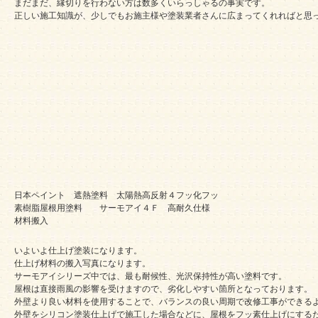
まだまだ、縁切りを行わない方は数多くいらっしゃるの事実です。
正しい施工知識が、少しでもお施主様や塗装業者さんに広まってくれればと思
日本ペイント 遮熱塗料 太陽熱高反射４フッ化フッ
素樹脂屋根用塗料 サーモアイ４Ｆ 高耐久仕様
材料搬入
いよいよ仕上げ塗装になります。
仕上げ材料の搬入写真になります。
サーモアイシリーズ中では、最も耐候性、光沢保持性が高い塗料です。
屋根は直接雨風の影響を受けますので、劣化しやすい箇所となっております。
外壁より良い材料を使用することで、バランスの良い周期で改修工事ができる
外壁をシリコン塗装仕上げで施工した場合などに、屋根をフッ素仕上げにする