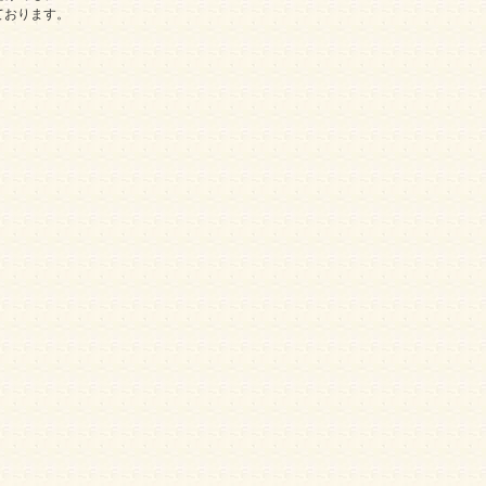
ております。
。