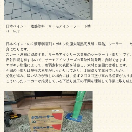
日本ペイント 遮熱塗料 サーモアイシーラー 下塗
り 完了
日本ペイントの２液形弱溶剤エポキシ樹脂太陽熱高反射（遮熱）シーラー 
真になります。
スレート屋根に塗装する、サーモアイシリーズ専用のシーラー（下塗り）です
反射性能を有するので、サーモアイシリーズの遮熱性能発現に貢献できます。
エポキシ樹脂によって、脆弱素材の表面を補強し、素材と強固に密着します。
今回の下塗りは屋根の素地がしっかりしており、１回塗りで充分でしたが、
劣化が進み、吸い込みが激しい場合には、必ず２回３回塗り重ねる必要があり
こういったメーカーが推奨している下塗り施工の手間を理解して作業に取り組