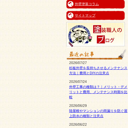
外壁塗装コラム
サイトマップ
2026/07/27
杉板外壁を長持ちさせるメンテナンス
方法｜費用とDIYの注意点
2026/07/24
外壁工事の種類は？｜メリット・デメ
リットと費用、メンテナンス時期を比
較
2026/06/29
陸屋根やマンションの雨漏りを防ぐ屋
上防水の種類と注意点
2026/06/22