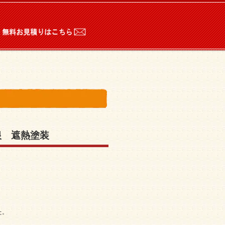
。
根 遮熱塗装
。
た。