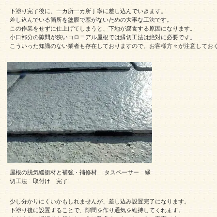
下塗り完了後に、一カ所一カ所丁寧に差し込んでいきます。
差し込んでいる箇所を塗膜で塞がないための大事な工法です。
この作業をせずに仕上げてしまうと、下地が腐食する原因になります。
小口部分の隙間が狭いコロニアル屋根では縁切工法は絶対に必要です。
こういった知識のない業者も存在しておりますので、お客様方々が注意してお
屋根の脱気緩衝材と補強・補修材 タスペーサー 縁
切工法 取付け 完了
少し分かりにくいかもしれませんが、差し込み設置完了になります。
下塗り後に設置することで、隙間を作り通気を維持してくれます。