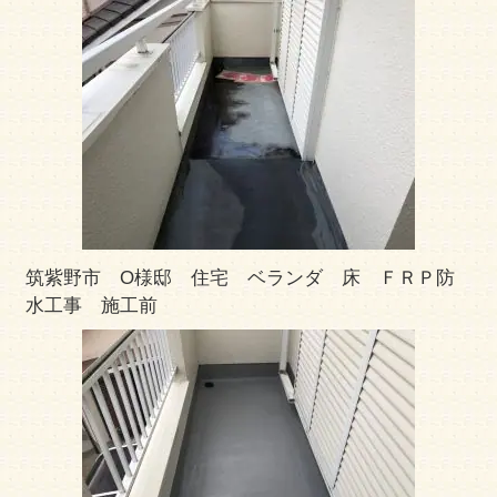
筑紫野市 O様邸 住宅 ベランダ 床 ＦＲＰ防
水工事 施工前