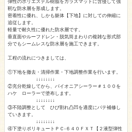
弾性のポリエステル樹脂をガラスマットに含侵して強
靭な防水層を形成します。
密着性に優れ、しかも躯体【下地】に対しての伸縮に
追従します。
軽量で耐久性に優れた防水層です。
垂直面やルーフドレン・脱気筒まわりの複雑な形式部
分でもシームレスな防水層を施工できます。
工程の流れにつきましては、
①下地を撤去・清掃作業・下地調整作業を行います。
↓↓↓↓↓↓↓↓
②充分乾燥してから、パイオニアシーラー＃１００を
ハケ ローラーで塗布します。
↓↓↓↓↓↓↓↓
③不陸調整として ひび割れ凸凹を適度にパテ補修し
ていきます。
↓↓↓↓↓↓↓↓
④下塗りポリキュートＰＣ-６４０ＦＸＴ【２液型弾性