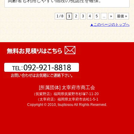
高齢者も利用しやすい階段の視認性を確保。
1 / 8
1
2
3
4
5
...
»
最後 »
▲このページのトップへ
[所属団体] 太宰府市商工会
（筑紫野店）福岡県筑紫野市杉塚7-11-20
（太宰府店）福岡県太宰府市吉松1-5-1
Copyright © 2010, tsujitosou All Rights Reserved.