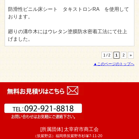
防滑性ビニル床シート タキストロンRA を使用して
おります。
廻りの溝巾木にはウレタン塗膜防水密着工法にて仕上
げました。
1 / 2
1
2
»
▲このページのトップへ
[所属団体] 太宰府市商工会
（筑紫野店）福岡県筑紫野市杉塚7-11-20