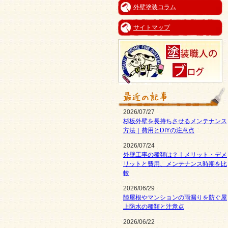
外壁塗装コラム
サイトマップ
2026/07/27
杉板外壁を長持ちさせるメンテナンス
方法｜費用とDIYの注意点
2026/07/24
外壁工事の種類は？｜メリット・デメ
リットと費用、メンテナンス時期を比
較
2026/06/29
陸屋根やマンションの雨漏りを防ぐ屋
上防水の種類と注意点
2026/06/22