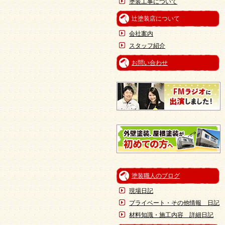
塗装工事について
辻塗装店について
会社案内
スタッフ紹介
お問い合わせ
塗装職人のブログ
現場日記
プライベート・その他情報 日記
材料知識・施工内容 詳細日記