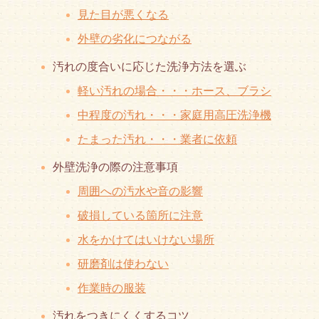
見た目が悪くなる
外壁の劣化につながる
汚れの度合いに応じた洗浄方法を選ぶ
軽い汚れの場合・・・ホース、ブラシ
中程度の汚れ・・・家庭用高圧洗浄機
たまった汚れ・・・業者に依頼
外壁洗浄の際の注意事項
周囲への汚水や音の影響
破損している箇所に注意
水をかけてはいけない場所
研磨剤は使わない
作業時の服装
汚れをつきにくくするコツ