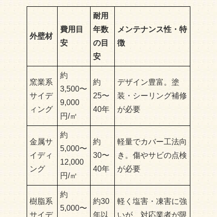
耐用
費用目
年数
メンテナンス性・特
外壁材
安
の目
徴
安
約
窯業系
約
デザイン豊富。塗
3,500〜
サイデ
25〜
装・シーリング補修
9,000
ィング
40年
が必要
円/㎡
約
金属サ
約
軽量でカバー工法向
5,000〜
イディ
30〜
き。傷やサビの点検
12,000
ング
40年
が必要
円/㎡
約
樹脂系
約30
軽く塩害・凍害に強
5,000〜
サイデ
年以
いが、対応業者が限