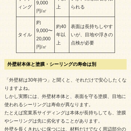
9,000
ィング
上
られる
円/㎡
約
約40
表面は長持ちしやす
9,000〜
タイル
年以
いが、目地や浮きの
20,000
上
点検が必要
円/㎡
外壁材本体と塗膜・シーリングの寿命は別
「外壁材は30年持つ」と聞くと、それだけで安心したくな
りますよね。
しかし実際には、外壁材本体と、表面を守る塗膜、目地に
使われるシーリングは寿命が異なります。
たとえば窯業系サイディングは本体が長持ちしても、塗膜
やシーリングは先に劣化することがあります。
外壁を長くきれいに保つには、材料だけでなく周辺部分の