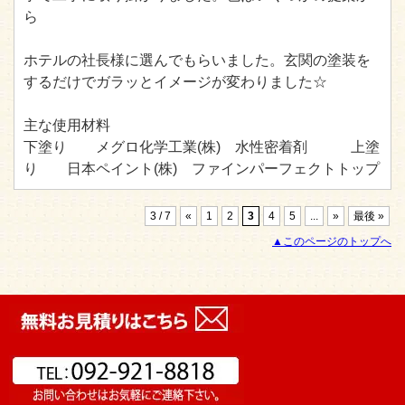
ら
ホテルの社長様に選んでもらいました。玄関の塗装を
するだけでガラッとイメージが変わりました☆
主な使用材料
下塗り メグロ化学工業(株) 水性密着剤 上塗
り 日本ペイント(株) ファインパーフェクトトップ
3 / 7
«
1
2
3
4
5
...
»
最後 »
▲このページのトップへ