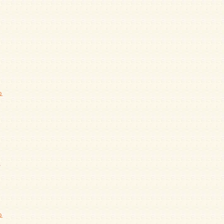
ト
る
に
る