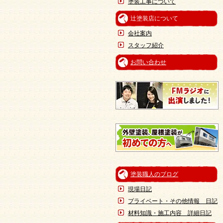
塗装工事について
辻塗装店について
会社案内
スタッフ紹介
お問い合わせ
塗装職人のブログ
現場日記
プライベート・その他情報 日記
材料知識・施工内容 詳細日記