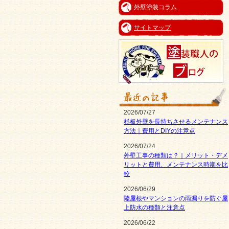
外壁塗装コラム
サイトマップ
2026/07/27
杉板外壁を長持ちさせるメンテナンス
方法｜費用とDIYの注意点
2026/07/24
外壁工事の種類は？｜メリット・デメ
リットと費用、メンテナンス時期を比
較
2026/06/29
陸屋根やマンションの雨漏りを防ぐ屋
上防水の種類と注意点
2026/06/22