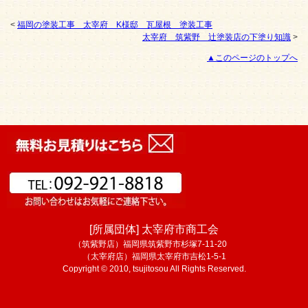
<
福岡の塗装工事 太宰府 K様邸 瓦屋根 塗装工事
太宰府 筑紫野 辻塗装店の下塗り知識
>
▲このページのトップへ
[所属団体] 太宰府市商工会
（筑紫野店）福岡県筑紫野市杉塚7-11-20
（太宰府店）福岡県太宰府市吉松1-5-1
Copyright © 2010, tsujitosou All Rights Reserved.