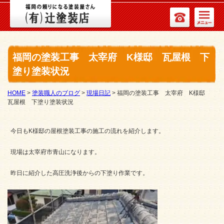
福岡の塗装工事 太宰府 K様邸 瓦屋根 下
塗り塗装状況
HOME
>
塗装職人のブログ
>
現場日記
>
福岡の塗装工事 太宰府 K様邸
瓦屋根 下塗り塗装状況
今日もK様邸の屋根塗装工事の施工の流れを紹介します。
現場は太宰府市青山になります。
昨日に紹介した高圧洗浄後からの下塗り作業です。