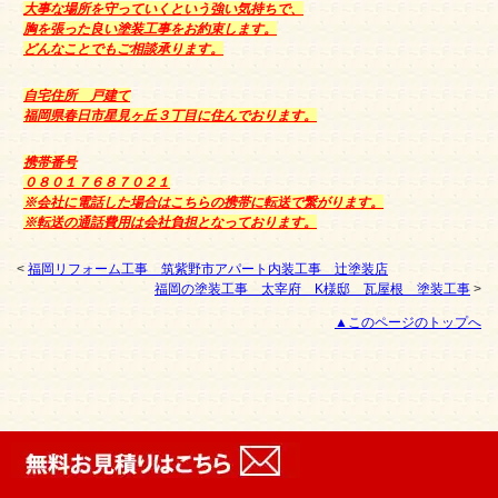
大事な場所を守っていくという強い気持ちで、
胸を張った良い塗装工事をお約束します。
どんなことでもご相談承ります。
自宅住所 戸建て
福岡県春日市星見ヶ丘３丁目に住んでおります。
携帯番号
０８０１７６８７０２１
※会社に電話した場合はこちらの携帯に転送で繋がります。
※転送の通話費用は会社負担となっております。
<
福岡リフォーム工事 筑紫野市アパート内装工事 辻塗装店
福岡の塗装工事 太宰府 K様邸 瓦屋根 塗装工事
>
▲このページのトップへ