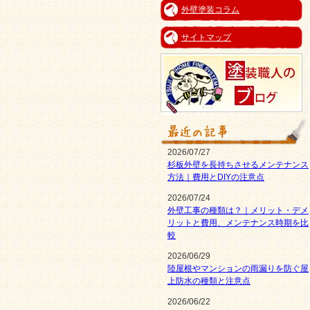
外壁塗装コラム
サイトマップ
2026/07/27
杉板外壁を長持ちさせるメンテナンス
方法｜費用とDIYの注意点
2026/07/24
外壁工事の種類は？｜メリット・デメ
リットと費用、メンテナンス時期を比
較
2026/06/29
陸屋根やマンションの雨漏りを防ぐ屋
上防水の種類と注意点
2026/06/22